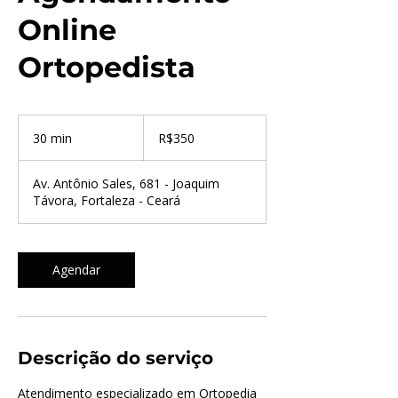
Online
Ortopedista
350
Brazilian
30 min
3
R$350
reals
0
m
Av. Antônio Sales, 681 - Joaquim
i
Távora, Fortaleza - Ceará
n
Agendar
Descrição do serviço
Atendimento especializado em Ortopedia