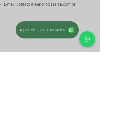
E-mail:
contato@leandrobezerra.com.br
Agende Sua Consulta
© 2024 Dr. Leandro Bezerra – Ortopedista e
Traumatologista em Fortaleza | CRM-CE 13.156 |
RQE 7.530 | CNPJ
49.548.207
/0001-94 | Av. Antônio
Sales, 681, Sala 08, Fortaleza-CE | WhatsApp
(85)
98217-5019
Política de Entrega e data estimada de
entrega dos produtos
Políticas de Troca, Devolução e Reembolso