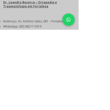
Dr. Leandro Bezerra – Ortopedia e
Traumatologia em Fortaleza
Endereço: Av. Antônio Sales, 681 – Fortaleza/CE
WhatsApp:
(85) 98217-5019
E-mail:
contato@leandrobezerra.com.br
Agende Sua Consulta
© 2024 Dr. Leandro Bezerra – Ortopedista e
Traumatologista em Fortaleza | CRM-CE 13.156 |
RQE 7.530 | CNPJ
49.548.207
/0001-94 | Av. Antônio
Sales, 681, Sala 08, Fortaleza-CE | WhatsApp
(85)
98217-5019
Política de Entrega e data estimada de
entrega dos produtos
Políticas de Troca, Devolução e Reembolso