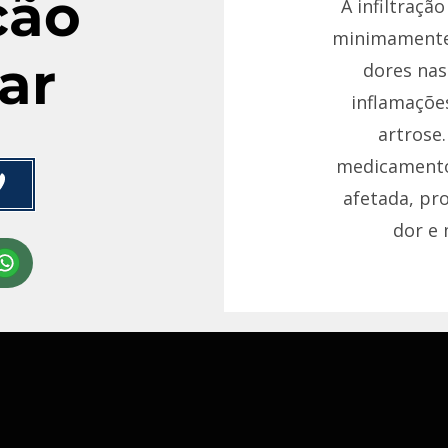
ção
A infiltraçã
minimamente 
ar
dores nas
inflamaçõe
artrose.
medicamento
afetada, pr
dor e 