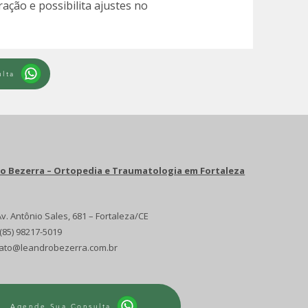
ção e possibilita ajustes no
lta
ro Bezerra – Ortopedia e Traumatologia em Fortaleza
v. Antônio Sales, 681 – Fortaleza/CE
(85) 98217-5019
ato@leandrobezerra.com.br
Agende Sua Consulta