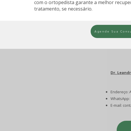
com o ortopedista garante a melhor recupera
tratamento, se necessário.
Agende Sua Consu
Dr. Leand
Endereço: A
WhatsApp: 
E-mail:
cont