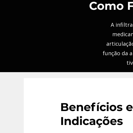
Como Fu
A infilt
medicam
articulaçã
função da a
ti
Benefícios e
Indicações