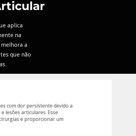
rticular
ue aplica
mente na
e melhora a
ntes que não
as.
ntes com dor persistente devido a
e lesões articulares. Esse
cirurgias e proporcionar um