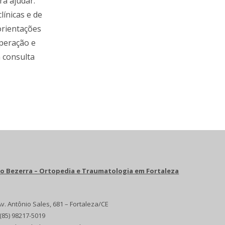
ra ajudar.
ínicas e de
orientações
uperação e
 consulta
ro Bezerra – Ortopedia e Traumatologia em Fortaleza
v. Antônio Sales, 681 – Fortaleza/CE
(85) 98217-5019