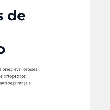
s de
o
 prescrever órteses,
os ortopédicos,
 mais segurança e