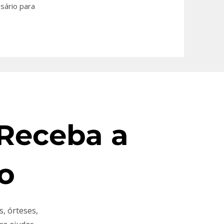
sário para
 Receba a
o
s, órteses,