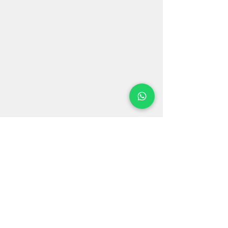
Dr. Leandro Bezerra – Ortopedia e
Traumatologia em Fortaleza
Endereço: Av. Antônio Sales, 681 – Fortaleza/CE
WhatsApp:
(85) 98217-5019