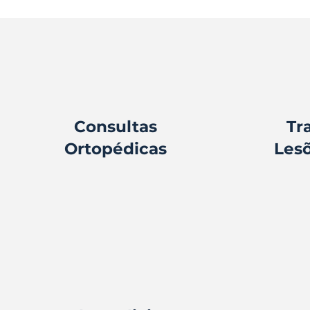
​Consultas
Tr
Ortopédicas
Lesõ