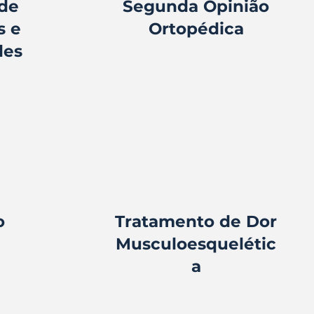
 de
Segunda Opinião
s e
Ortopédica
des
o
Tratamento de Dor
Musculoesquelétic
a