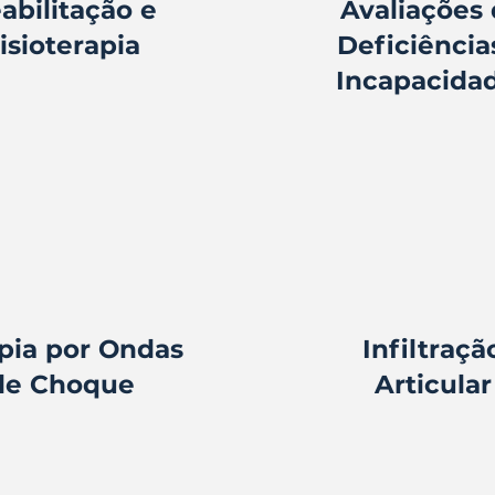
abilitação e
Avaliações
isioterapia
Deficiência
Incapacida
pia por Ondas
Infiltraçã
de Choque
Articular