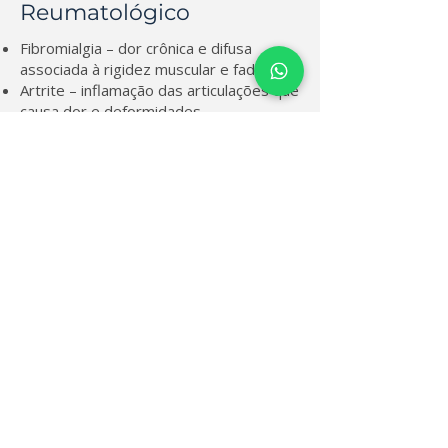
Reumatológico
Fibromialgia – dor crônica e difusa
associada à rigidez muscular e fadiga.
Artrite – inflamação das articulações que
causa dor e deformidades.
Artrose – desgaste da cartilagem
articular, levando à dor e à restrição de
movimento.
Síndrome miofascial – dores musculares
crônicas devido a pontos de gatilho.