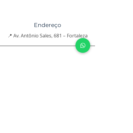
Endereço
📍 Av. Antônio Sales, 681 – Fortaleza
Telefone
(85) 3246-1765
Email
contato@leandrobezerra.com.br