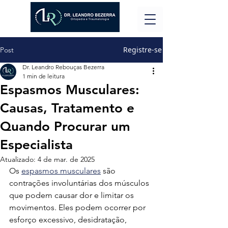
Registre-se
Post
Dr. Leandro Rebouças Bezerra
1 min de leitura
Espasmos Musculares:
Causas, Tratamento e
Quando Procurar um
Especialista
Atualizado:
4 de mar. de 2025
Os 
espasmos musculares
 são 
contrações involuntárias dos músculos 
que podem causar dor e limitar os 
movimentos. Eles podem ocorrer por 
esforço excessivo, desidratação, 