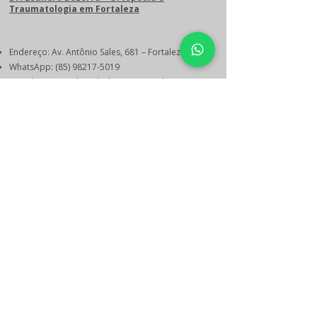
Traumatologia em Fortaleza
Endereço: Av. Antônio Sales, 681 – Fortaleza/CE
WhatsApp:
(85) 98217-5019
E-mail:
contato@leandrobezerra.com.br
Agende Sua Consulta
© 2024 Dr. Leandro Bezerra – Ortopedista e
Traumatologista em Fortaleza | CRM-CE 13.156 |
RQE 7.530 | CNPJ
49.548.207
/0001-94 | Av. Antônio
Sales, 681, Sala 08, Fortaleza-CE | WhatsApp
(85)
98217-5019
Política de Entrega e data estimada de
entrega dos produtos
Políticas de Troca, Devolução e Reembolso