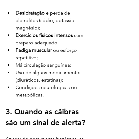
Desidratação
 e perda de 
eletrólitos (sódio, potássio, 
magnésio);
Exercícios físicos intensos
 sem 
preparo adequado;
Fadiga muscular
 ou esforço 
repetitivo;
Má circulação sanguínea;
Uso de alguns medicamentos 
(diuréticos, estatinas);
Condições neurológicas ou 
metabólicas.
3. Quando as cãibras 
são um sinal de alerta?
Apesar de geralmente benignas, as 